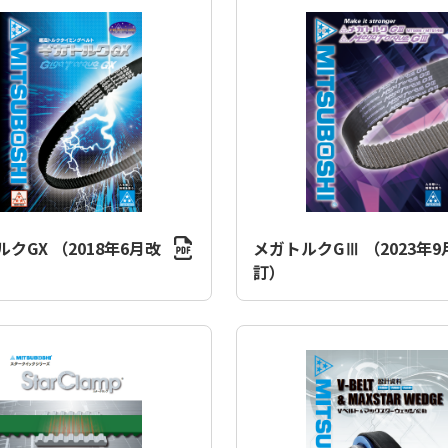
クGX （2018年6月改
メガトルクGⅢ （2023年9
訂）