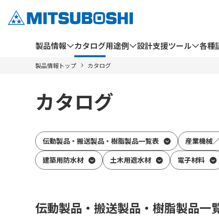
製品情報
カタログ
用途例
設計支援ツール
各種
製品情報トップ
カタログ
カタログ
伝動製品・搬送製品・樹脂製品一覧表
産業機械
建築用防水材
土木用遮水材
電子材料
伝動製品・搬送製品・樹脂製品一