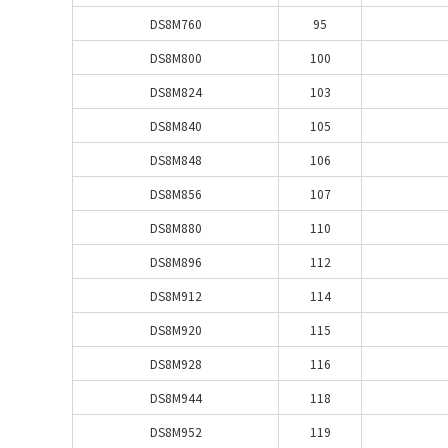
DS8M760
95
DS8M800
100
DS8M824
103
DS8M840
105
DS8M848
106
DS8M856
107
DS8M880
110
DS8M896
112
DS8M912
114
DS8M920
115
DS8M928
116
DS8M944
118
DS8M952
119