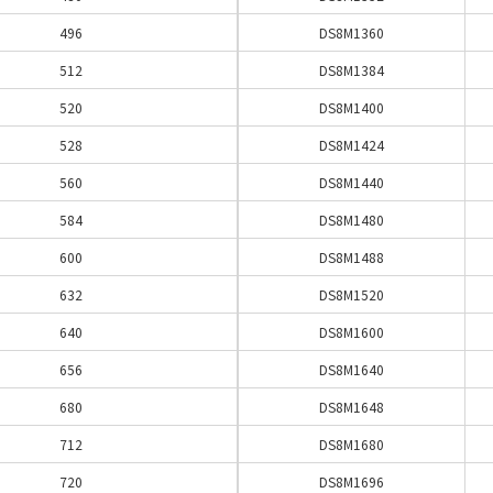
496
DS8M1360
512
DS8M1384
520
DS8M1400
528
DS8M1424
560
DS8M1440
584
DS8M1480
600
DS8M1488
632
DS8M1520
640
DS8M1600
656
DS8M1640
680
DS8M1648
712
DS8M1680
720
DS8M1696