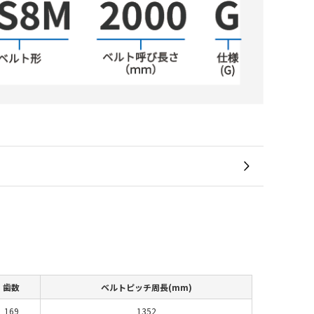
歯数
ベルトピッチ周長(mm)
169
1352