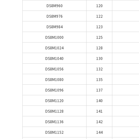
DS8M960
120
DS8M976
122
DS8M984
123
DS8M1000
125
DS8M1024
128
DS8M1040
130
DS8M1056
132
DS8M1080
135
DS8M1096
137
DS8M1120
140
DS8M1128
141
DS8M1136
142
DS8M1152
144