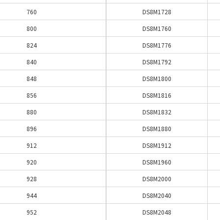
760
DS8M1728
800
DS8M1760
824
DS8M1776
840
DS8M1792
848
DS8M1800
856
DS8M1816
880
DS8M1832
896
DS8M1880
912
DS8M1912
920
DS8M1960
928
DS8M2000
944
DS8M2040
952
DS8M2048